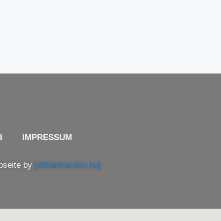
B
IMPRESSUM
bseite by
[attilamracsko.hu]