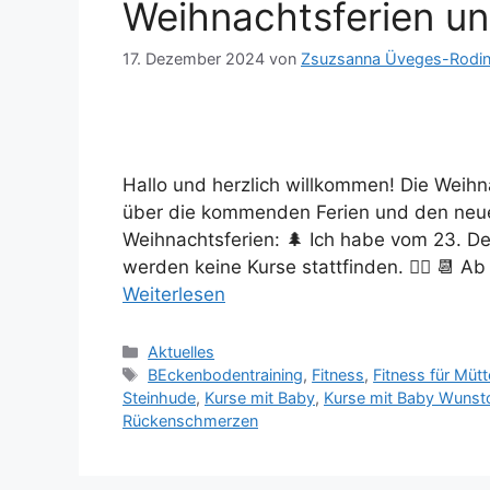
Weihnachtsferien un
17. Dezember 2024
von
Zsuzsanna Üveges-Rodi
Hallo und herzlich willkommen! Die Weihn
über die kommenden Ferien und den neuen
Weihnachtsferien: 🌲 Ich habe vom 23. De
werden keine Kurse stattfinden. 🙅‍♀️ 📆 A
Weiterlesen
Aktuelles
BEckenbodentraining
,
Fitness
,
Fitness für Mütt
Steinhude
,
Kurse mit Baby
,
Kurse mit Baby Wunsto
Rückenschmerzen