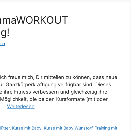
 MamaWORKOUT
g!
ina
h freue mich, Dir mitteilen zu können, dass neue
Ganzkörperkräftigung verfügbar sind! Dieses
e ihre Fitness verbessern und gleichzeitig ihre
Möglichkeit, die beiden Kursformate (mit oder
s …
Weiterlesen
Mütter
,
Kurse mit Baby
,
Kurse mit Baby Wunstorf
,
Training mit