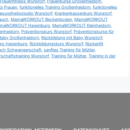
Frauenfitness Wunstorf
,
Frauenkurse Großenheidorn
,
für Frauen
,
funktionelles Training Großenheidorn
,
funktionelles
esundheitsstudio Wunstorf
,
Krankenkassenkurs Wunstorf
,
auch
,
MamaWORKOUT Beckenboden
,
MamaWORKOUT
maWORKOUT Hagenburg
,
MamaWORKOUT Kleinheidorn
,
enheidorn
,
Präventionskurs Wunstorf
,
Präventionskurse für
 Baby Großenheidorn
,
Rückbildung mit Baby Wunstorf
,
urs Hagenburg
,
Rückbildungskurs Wunstorf
,
Rückenfit
nach Schwangerschaft
,
sanftes Training für Mütter
,
schaftstraining Wunstorf
,
Training für Mütter
,
Training in der