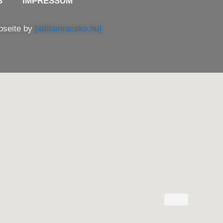
B
IMPRESSUM
bseite by
[attilamracsko.hu]