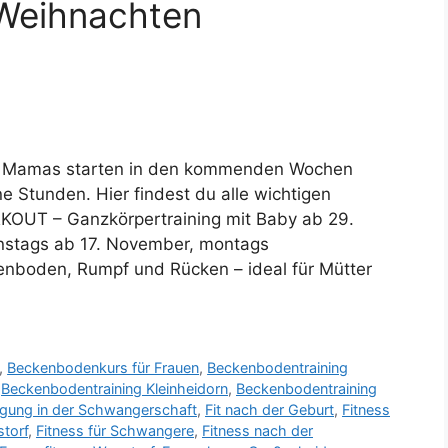
 Weihnachten
und Mamas starten in den kommenden Wochen
 Stunden. Hier findest du alle wichtigen
KOUT – Ganzkörpertraining mit Baby ab 29.
enstags ab 17. November, montags
enboden, Rumpf und Rücken – ideal für Mütter
,
Beckenbodenkurs für Frauen
,
Beckenbodentraining
,
Beckenbodentraining Kleinheidorn
,
Beckenbodentraining
ung in der Schwangerschaft
,
Fit nach der Geburt
,
Fitness
storf
,
Fitness für Schwangere
,
Fitness nach der