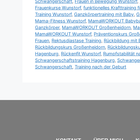
Schwangerschaft
,
Frauen in Bewegung Wunstorf
,
Frauenkurse Wunstorf
,
funktionelles Krafttraining 
Training Wunstorf
,
Ganzkörpertraining mit Baby
,
G
Mama-Fitness Wunstorf
,
MamaWORKOUT Babyb
Ganzkörper
,
MamaWORKOUT Großenheidorn
,
Ma
MamaWORKOUT Wunstorf
,
Präventionskurs Groß
Frauen
,
Rektusdiastase Training
,
Rückbildung mit
Rückbildungskurs Großenheidorn
,
Rückbildungsk
Hagenburg
,
Rückenfit Wunstorf
,
Rumpfstabilität 
Schwangerschaftstraining Hagenburg
,
Schwanger
Schwangerschaft
,
Training nach der Geburt