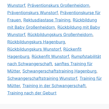
Wunstorf
,
Präventionskurs Großenheidorn
,
Präventionskurs Wunstorf
,
Präventionskurse für
Frauen
,
Rektusdiastase Training
,
Rückbildung
mit Baby Großenheidorn
,
Rückbildung mit Baby
Wunstorf
,
Rückbildungskurs Großenheidorn
,
Rückbildungskurs Hagenburg
,
Rückbildungskurs Wunstorf
,
Rückenfit
Hagenburg
,
Rückenfit Wunstorf
,
Rumpfstabilität
nach Schwangerschaft
,
sanftes Training für
Mütter
,
Schwangerschaftstraining Hagenburg
,
Schwangerschaftstraining Wunstorf
,
Training für
Mütter
,
Training in der Schwangerschaft
,
Training nach der Geburt