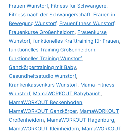
Frauen Wunstorf
,
Fitness für Schwangere
,
Fitness nach der Schwangerschaft
,
Frauen in
Bewegung Wunstorf
,
Frauenfitness Wunstorf
,
Frauenkurse Großenheidorn
,
Frauenkurse
Wunstorf
,
funktionelles Krafttraining für Frauen
,
funktionelles Training Großenheidorn
,
funktionelles Training Wunstorf
,
Ganzkörpertraining mit Baby
,
Gesundheitsstudio Wunstorf
,
Krankenkassenkurs Wunstorf
,
Mama-Fitness
Wunstorf
,
MamaWORKOUT Babybauch
,
MamaWORKOUT Beckenboden
,
MamaWORKOUT Ganzkörper
,
MamaWORKOUT
Großenheidorn
,
MamaWORKOUT Hagenburg
,
MamaWORKOUT Kleinheidorn
,
MamaWORKOUT